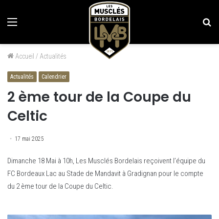
Menu
Re
Accueil
/
Actualités
Actualités
Calendrier
2 ème tour de la Coupe du
Celtic
17 mai 2025
Dimanche 18 Mai à 10h, Les Musclés Bordelais reçoivent l’équipe du
FC Bordeaux Lac au Stade de Mandavit à Gradignan pour le compte
du 2 ème tour de la Coupe du Celtic.