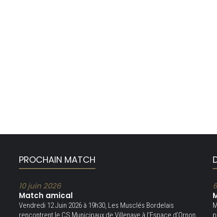
PROCHAIN MATCH
10 juin 2026
6
Match amical
M
Vendredi 12 Juin 2026 à 19h30, Les Musclés Bordelais
M
rencontrent le CS Municipaux de Villenave à l’Espace d’Ornon
p