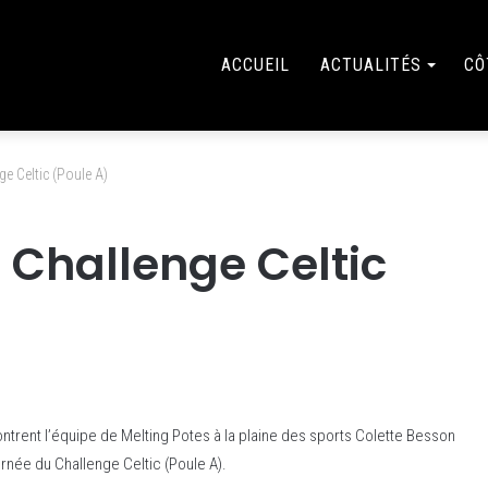
ACCUEIL
ACTUALITÉS
CÔ
e Celtic (Poule A)
 Challenge Celtic
ntrent l’équipe de Melting Potes à la plaine des sports Colette Besson
rnée du Challenge Celtic (Poule A).