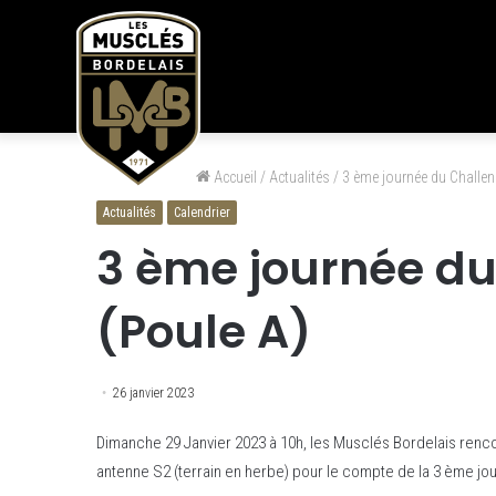
Accueil
/
Actualités
/
3 ème journée du Challeng
Actualités
Calendrier
3 ème journée du
(Poule A)
26 janvier 2023
Dimanche 29 Janvier 2023 à 10h, les Musclés Bordelais renco
antenne S2 (terrain en herbe) pour le compte de la 3 ème jou