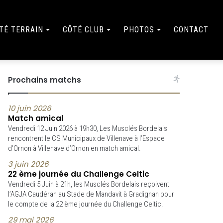
TÉ TERRAIN
CÔTÉ CLUB
PHOTOS
CONTACT
Prochains matchs
10 juin 2026
Match amical
Vendredi 12 Juin 2026 à 19h30, Les Musclés Bordelais
rencontrent le CS Municipaux de Villenave à l’Espace
d’Ornon à Villenave d’Ornon en match amical.
3 juin 2026
22 ème journée du Challenge Celtic
Vendredi 5 Juin à 21h, les Musclés Bordelais reçoivent
l’AGJA Caudéran au Stade de Mandavit à Gradignan pour
le compte de la 22 ème journée du Challenge Celtic.
29 mai 2026