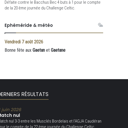
Défaite contre le Bacchus Bec 4 buts à 1 pour le compte
de la 20 ème journée du Challenge Celtic.
Ephéméride & météo
Vendredi
7 août 2026
Bonne fête aux
Gaetan
et
Gaetane
DERNIERS RÉSULTATS
 juin 2026
atch nul
atch nul 3-3 entre les Musclés Bordelais et l’AGJA Caudéran
our le compte de la 22 ème journée du Challenge Celtic.