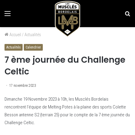
Menu
Re
Accueil
/
Actualités
Actualités
Calendrier
7 ème journée du Challenge
Celtic
17 novembre 2023
Dimanche 19 Novembre 2023 à 10h, les Musclés Bordelais
rencontrent l’équipe de Melting Potes à la plaine des sports Colette
Besson antenne S2 (terrain 25) pour le compte de la 7 ème journée du
Challenge Celtic.