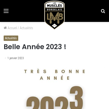
Menu
Re
Accueil
/
Actualités
Actualités
Belle Année 2023 !
1 janvier 2023