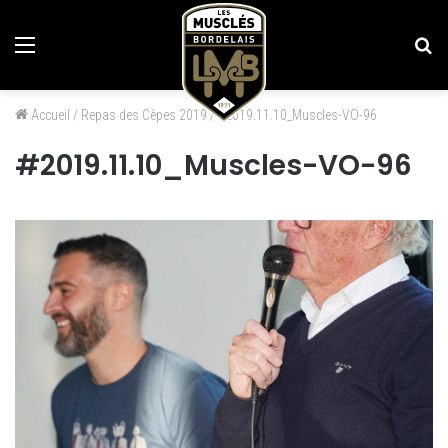
Menu
Re
Accueil
/
Repas des Cèpes 2019
/
#2019.11.10_Muscles-VO-96
#2019.11.10_Muscles-VO-96