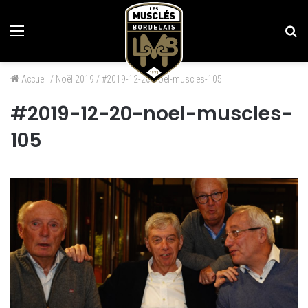
Menu
Re
Accueil
/
Noël 2019
/
#2019-12-20-noel-muscles-105
#2019-12-20-noel-muscles-
105