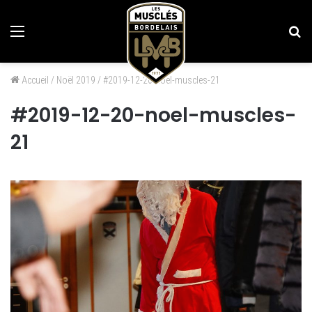
Menu
Re
Accueil
/
Noël 2019
/
#2019-12-20-noel-muscles-21
#2019-12-20-noel-muscles-
21