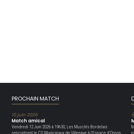
PROCHAIN MATCH
10 juin 2026
6
Match amical
M
Vendredi 12 Juin 2026 à 19h30, Les Musclés Bordelais
M
rencontrent le CS Municipaux de Villenave à l’Espace d’Ornon
p