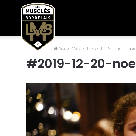
Accueil
/
Noël 2019
/
#2019-12-20-noel-muscl
#2019-12-20-no