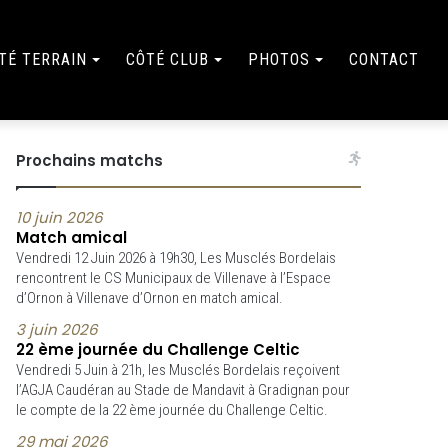
TÉ TERRAIN
CÔTÉ CLUB
PHOTOS
CONTACT
Prochains matchs
10 juin 2026
Match amical
Vendredi 12 Juin 2026 à 19h30, Les Musclés Bordelais
rencontrent le CS Municipaux de Villenave à l’Espace
d’Ornon à Villenave d’Ornon en match amical.
3 juin 2026
22 ème journée du Challenge Celtic
Vendredi 5 Juin à 21h, les Musclés Bordelais reçoivent
l’AGJA Caudéran au Stade de Mandavit à Gradignan pour
le compte de la 22 ème journée du Challenge Celtic.
29 mai 2026