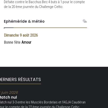
Défaite contre le Bacchus Bec 4 buts à 1 pour le compte
de la 20 ème journée du Challenge Celtic.
Ephéméride & météo
Dimanche
9 août 2026
Bonne fête
Amour
DERNIERS RÉSULTATS
 juin 2026
atch nul
atch nul 3-3 entre les Musclés Bordelais et l’AGJA Caudéran
our le compte de la 22 ème journée du Challenge Celtic.