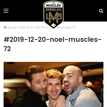
Menu
Re
Accueil
/
Noël 2019
/
#2019-12-20-noel-muscles-72
#2019-12-20-noel-muscles-
72