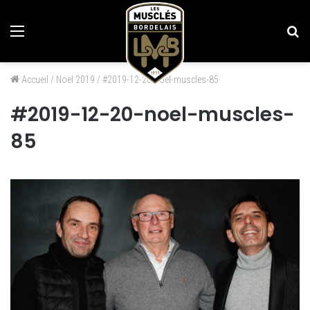
Menu
Re
Accueil
/
Noël 2019
/
#2019-12-20-noel-muscles-85
#2019-12-20-noel-muscles-
85