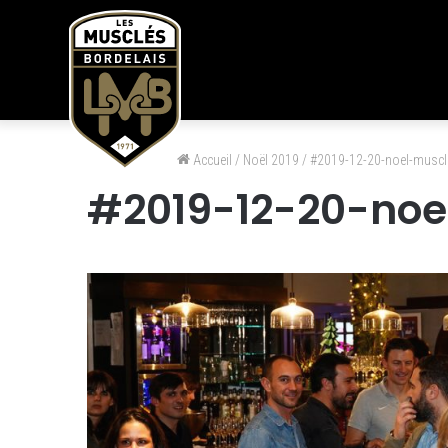
Accueil
/
Noël 2019
/
#2019-12-20-noel-muscl
#2019-12-20-no