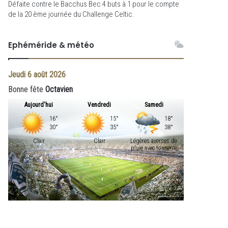
Défaite contre le Bacchus Bec 4 buts à 1 pour le compte
de la 20 ème journée du Challenge Celtic.
Ephéméride & météo
Jeudi
6 août 2026
Bonne fête
Octavien
Aujourd'hui
Vendredi
Samedi
16°
15°
18°
30°
35°
38°
Clair
Clair
Légères averses de
pluie avec tonnerre