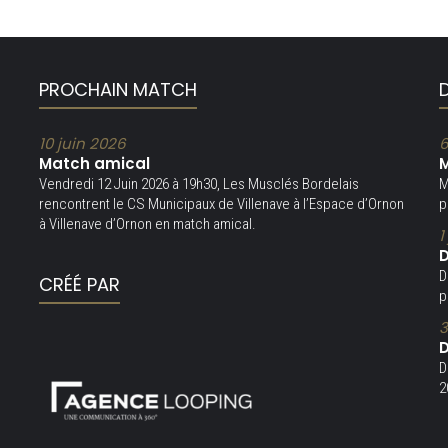
PROCHAIN MATCH
10 juin 2026
6
Match amical
M
Vendredi 12 Juin 2026 à 19h30, Les Musclés Bordelais
M
rencontrent le CS Municipaux de Villenave à l’Espace d’Ornon
p
à Villenave d’Ornon en match amical.
1
D
D
CRÉÉ PAR
p
3
D
D
2