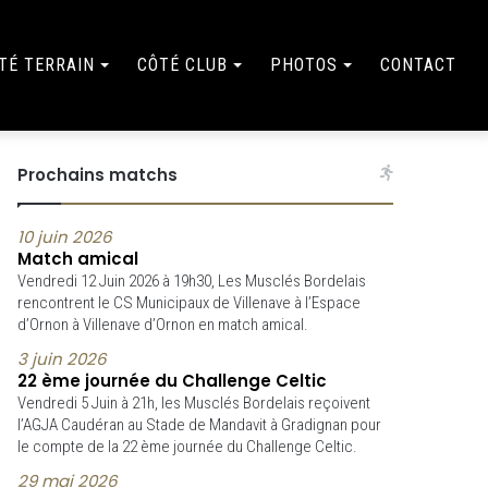
TÉ TERRAIN
CÔTÉ CLUB
PHOTOS
CONTACT
Prochains matchs
10 juin 2026
Match amical
Vendredi 12 Juin 2026 à 19h30, Les Musclés Bordelais
rencontrent le CS Municipaux de Villenave à l’Espace
d’Ornon à Villenave d’Ornon en match amical.
3 juin 2026
22 ème journée du Challenge Celtic
Vendredi 5 Juin à 21h, les Musclés Bordelais reçoivent
l’AGJA Caudéran au Stade de Mandavit à Gradignan pour
le compte de la 22 ème journée du Challenge Celtic.
29 mai 2026