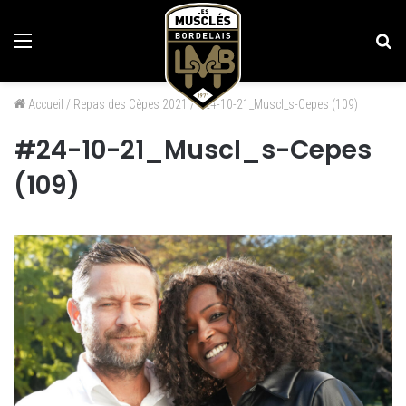
Menu
Re
Accueil
/
Repas des Cèpes 2021
/
#24-10-21_Muscl_s-Cepes (109)
#24-10-21_Muscl_s-Cepes
(109)