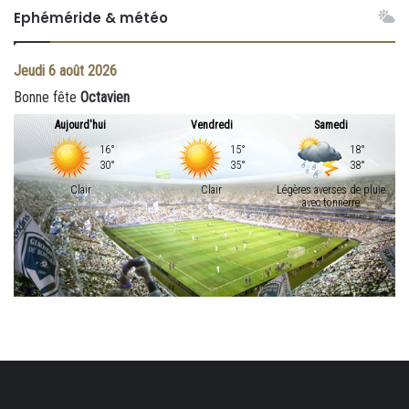
Ephéméride & météo
Jeudi
6 août 2026
Bonne fête
Octavien
Aujourd'hui
Vendredi
Samedi
16°
15°
18°
30°
35°
38°
Clair
Clair
Légères averses de pluie
avec tonnerre