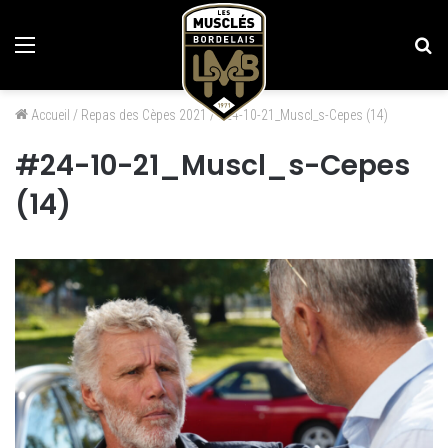
Menu
Re
Accueil
/
Repas des Cèpes 2021
/
#24-10-21_Muscl_s-Cepes (14)
#24-10-21_Muscl_s-Cepes
(14)