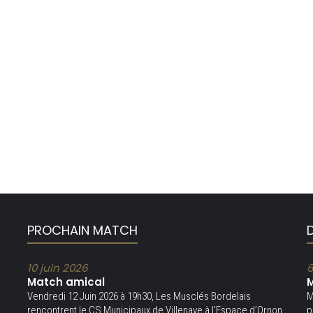
PROCHAIN MATCH
10 juin 2026
6
Match amical
M
Vendredi 12 Juin 2026 à 19h30, Les Musclés Bordelais
M
rencontrent le CS Municipaux de Villenave à l’Espace d’Ornon
p