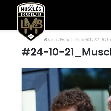
Accueil
/
Repas des Cèpes 2021
/
#24-10-21_M
#24-10-21_Musc