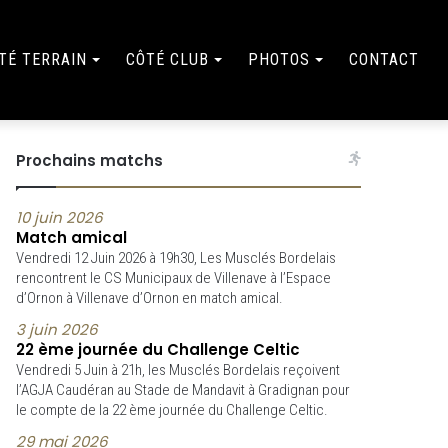
TÉ TERRAIN
CÔTÉ CLUB
PHOTOS
CONTACT
Prochains matchs
10 juin 2026
Match amical
Vendredi 12 Juin 2026 à 19h30, Les Musclés Bordelais
rencontrent le CS Municipaux de Villenave à l’Espace
d’Ornon à Villenave d’Ornon en match amical.
3 juin 2026
22 ème journée du Challenge Celtic
Vendredi 5 Juin à 21h, les Musclés Bordelais reçoivent
l’AGJA Caudéran au Stade de Mandavit à Gradignan pour
le compte de la 22 ème journée du Challenge Celtic.
29 mai 2026