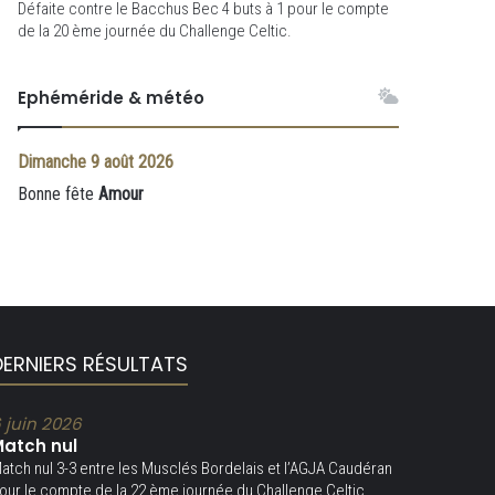
Défaite contre le Bacchus Bec 4 buts à 1 pour le compte
de la 20 ème journée du Challenge Celtic.
Ephéméride & météo
Dimanche
9 août 2026
Bonne fête
Amour
DERNIERS RÉSULTATS
 juin 2026
atch nul
atch nul 3-3 entre les Musclés Bordelais et l’AGJA Caudéran
our le compte de la 22 ème journée du Challenge Celtic.