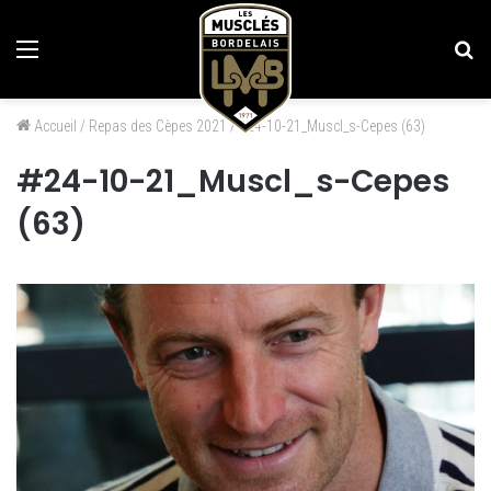
Menu
Re
Accueil
/
Repas des Cèpes 2021
/
#24-10-21_Muscl_s-Cepes (63)
#24-10-21_Muscl_s-Cepes
(63)