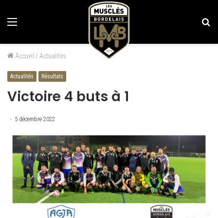
Menu
Re
Accueil
/
Actualités
Actualités
Résultats
Victoire 4 buts à 1
5 décembre 2022