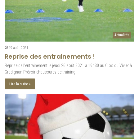
e
Actualités
19 août 2021
Reprise des entrainements !
Reprise de l’entrainement le jeudi 26 août 2021 à 19h30 au Clos du Vivier à
Gradignan.Prévoir chaussures de training.
Lire la suite »